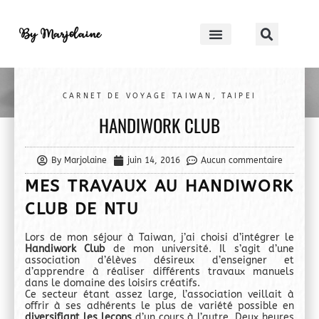
By Marjolaine
CARNET DE VOYAGE TAIWAN
,
TAIPEI
HANDIWORK CLUB
By Marjolaine
juin 14, 2016
Aucun commentaire
MES TRAVAUX AU HANDIWORK
CLUB DE NTU
Lors de mon séjour à Taiwan, j’ai choisi d’intégrer le
Handiwork Club
de mon université. Il s’agit d’une
association d’élèves désireux d’enseigner et
d’apprendre à réaliser différents travaux manuels
dans le domaine des loisirs créatifs.
Ce secteur étant assez large, l’association veillait à
offrir à ses adhérents le plus de variété possible en
diversifiant les leçons
d’un cours à l’autre. Deux heures