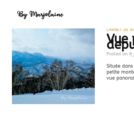
Catégorie :
Ho
By Marjolaine
CARNET DE V
Vue
depu
Posted
on
8 
Située dans
petite mont
vue panoram