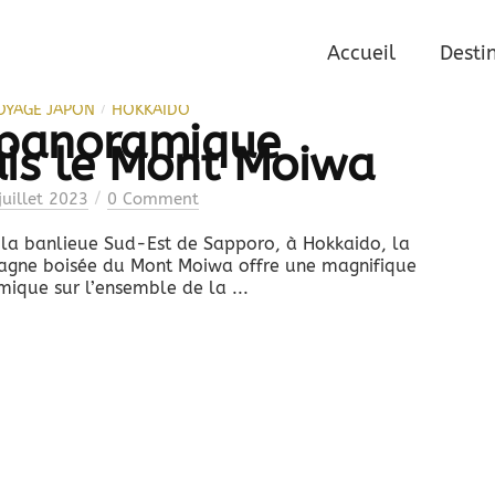
kkaido
Accueil
Desti
/
OYAGE JAPON
HOKKAIDO
 panoramique
is le Mont Moiwa
/
juillet 2023
0 Comment
 la banlieue Sud-Est de Sapporo, à Hokkaido, la
agne boisée du Mont Moiwa offre une magnifique
ique sur l’ensemble de la ...