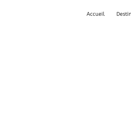
4124-2
Accueil
Desti