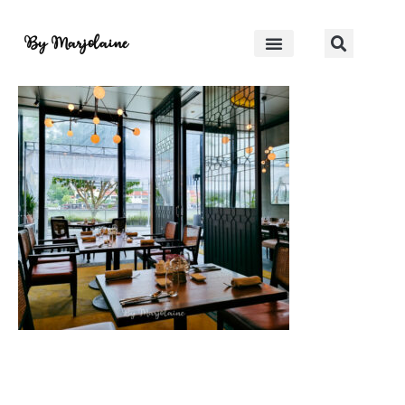
20220826_121146-2
By Marjolaine