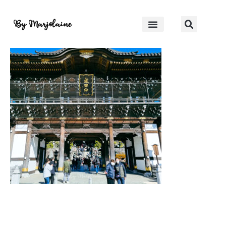
20230211_103355-2
By Marjolaine