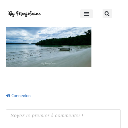
baie-de-ouaméo
By Marjolaine
Connexion